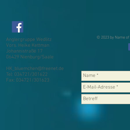
© 2023 by Name of 
Anglergruppe Wedlitz
Vors. Heike Kettman
Johannistraßé 17
06429 Nienburg/Saale
HK_bluemchen@freenet.de
Tel: 034721/301622
Fax: 034721/301623